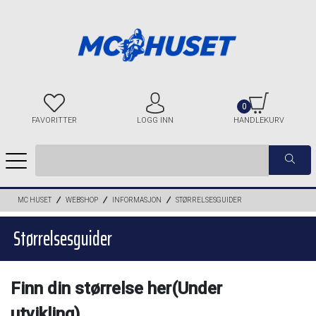
0
FAVORITTER
LOGG INN
HANDLEKURV
MC HUSET
WEBSHOP
INFORMASJON
STØRRELSESGUIDER
Størrelsesguider
Finn din størrelse her(Under
utvikling)