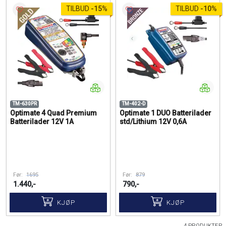
TILBUD
-
15%
TILBUD
-
10%
TM-630PR
TM-402-D
Optimate 4 Quad Premium
Optimate 1 DUO Batterilader
Batterilader 12V 1A
std/Lithium 12V 0,6A
Før:
1695
Før:
879
1.440,-
790,-
KJØP
KJØP
4 PRODUKTER