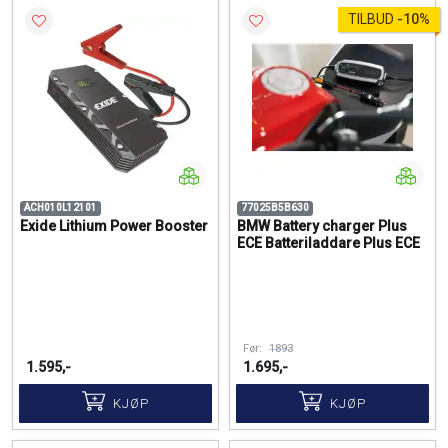
TILBUD
-
10%
ACH010L12101
77025B5B630
Exide Lithium Power Booster
BMW Battery charger Plus
ECE Batteriladdare Plus ECE
Før:
1893
1.595,-
1.695,-
KJØP
KJØP