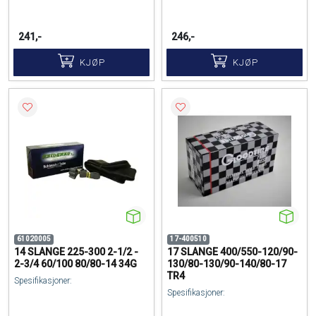
241,-
246,-
KJØP
KJØP
61020005
17-400510
14 SLANGE 225-300 2-1/2 -
17 SLANGE 400/550-120/90-
2-3/4 60/100 80/80-14 34G
130/80-130/90-140/80-17
TR4
Spesifikasjoner:
Spesifikasjoner: