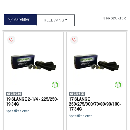
9 PRODUKTER
Varefilter
RELEVANS
61020036
61020325
19 SLANGE 2-1/4 - 225/250-
17 SLANGE
19 34G
250/275/300/70/80/90/100-
17 34G
Spesifikasjoner:
Spesifikasjoner: