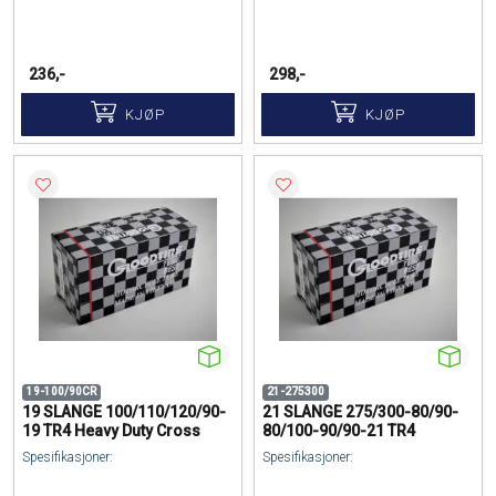
236,-
298,-
KJØP
KJØP
19-100/90CR
21-275300
19 SLANGE 100/110/120/90-
21 SLANGE 275/300-80/90-
19 TR4 Heavy Duty Cross
80/100-90/90-21 TR4
Spesifikasjoner:
Spesifikasjoner: