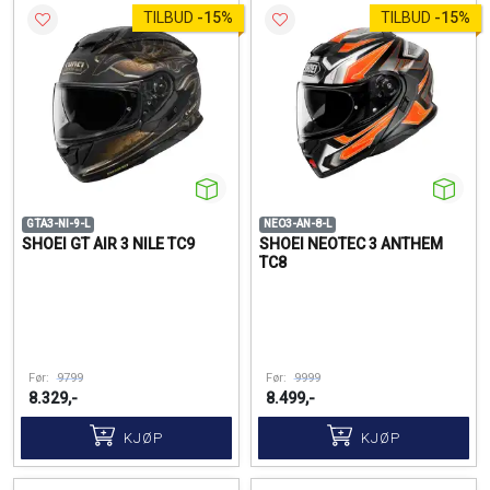
TILBUD
-
15%
TILBUD
-
15%
GTA3-NI-9-L
NEO3-AN-8-L
SHOEI GT AIR 3 NILE TC9
SHOEI NEOTEC 3 ANTHEM
TC8
Før:
9799
Før:
9999
8.329,-
8.499,-
KJØP
KJØP