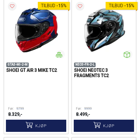
TILBUD
-
15%
TILBUD
-
15%
GTA3-MI-2-M
NEO3-FR-2-L
SHOEI GT AIR 3 MIKE TC2
SHOEI NEOTEC 3
FRAGMENTS TC2
Før:
9799
Før:
9999
8.329,-
8.499,-
KJØP
KJØP