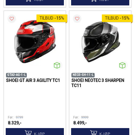
TILBUD
-
15%
TILBUD
-
15%
GTA3-AG-1-L
NEO3-SH-11-L
SHOEI GT AIR 3 AGILITY TC1
SHOEI NEOTEC 3 SHARPEN
TC11
Før:
9799
Før:
9999
8.329,-
8.499,-
KJØP
KJØP