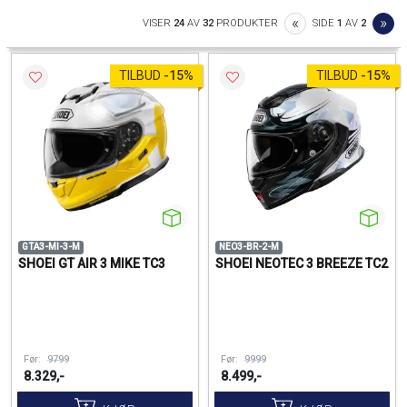
PREVIOUS
NE
«
»
VISER
24
AV
32
PRODUKTER
SIDE
1
AV
2
TILBUD
-
15%
TILBUD
-
15%
GTA3-MI-3-M
NEO3-BR-2-M
SHOEI GT AIR 3 MIKE TC3
SHOEI NEOTEC 3 BREEZE TC2
Før:
9799
Før:
9999
8.329,-
8.499,-