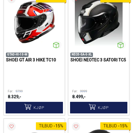
GTA3-HI-10-M
NEO3-SA-5-XL
SHOEI GT AIR 3 HIKE TC10
SHOEI NEOTEC 3 SATORI TC5
Før:
9799
Før:
9999
8.329,-
8.499,-
KJØP
KJØP
TILBUD
-
15%
TILBUD
-
15%