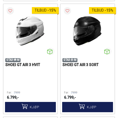
TILBUD
-
15%
TILBUD
-
15%
GTA3-W-M
GTA3-B-M
SHOEI GT AIR 3 HVIT
SHOEI GT AIR 3 SORT
Før:
7999
Før:
7999
6.799,-
6.799,-
KJØP
KJØP