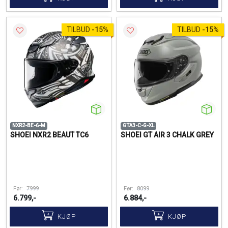
TILBUD
-
15%
TILBUD
-
15%
NXR2-BE-6-M
GTA3-C-G-XL
SHOEI NXR2 BEAUT TC6
SHOEI GT AIR 3 CHALK GREY
Før:
7999
Før:
8099
6.799,-
6.884,-
KJØP
KJØP