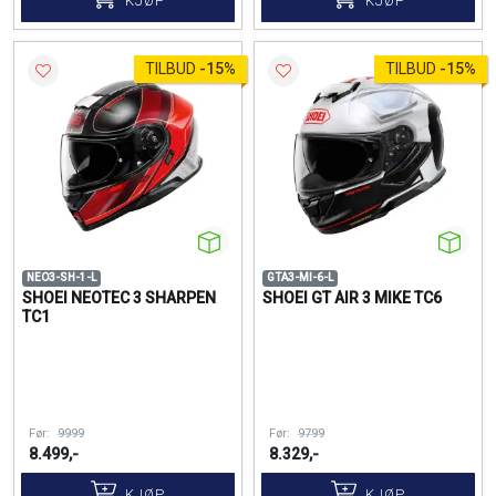
KJØP
KJØP
TILBUD
-
15%
TILBUD
-
15%
NEO3-SH-1-L
GTA3-MI-6-L
SHOEI NEOTEC 3 SHARPEN
SHOEI GT AIR 3 MIKE TC6
TC1
Før:
9999
Før:
9799
8.499,-
8.329,-
KJØP
KJØP