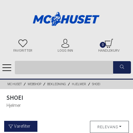
0
FAVORITTER
LOGG INN
HANDLEKURV
MC HUSET
WEBSHOP
BEKLEDNING
HJELMER
SHOEI
SHOEI
Hjelmer
Varefilter
RELEVANS