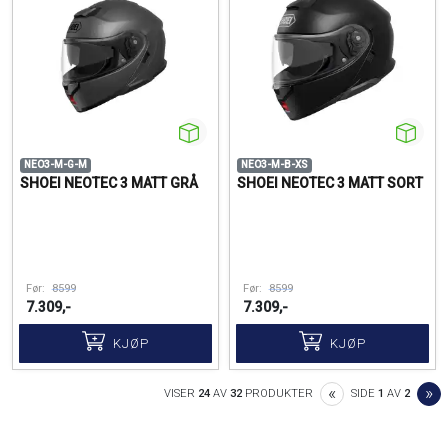
NEO3-M-G-M
NEO3-M-B-XS
SHOEI NEOTEC 3 MATT GRÅ
SHOEI NEOTEC 3 MATT SORT
Før:
8599
Før:
8599
7.309,-
7.309,-
KJØP
KJØP
PREVIOUS
N
«
»
VISER
24
AV
32
PRODUKTER
SIDE
1
AV
2