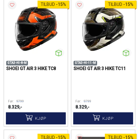
TILBUD
-
15%
TILBUD
-
15%
GTA3-HI-8-M
GTA3-HI-11-M
SHOEI GT AIR 3 HIKE TC8
SHOEI GT AIR 3 HIKE TC11
Før:
9799
Før:
9799
8.329,-
8.329,-
KJØP
KJØP
TILBUD
-
15%
TILBUD
-
15%