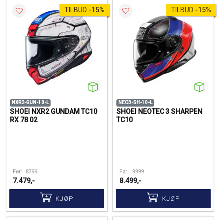
TILBUD
-
15%
TILBUD
-
15%
NXR2-GUN-10-L
NEO3-SH-10-L
SHOEI NXR2 GUNDAM TC10
SHOEI NEOTEC 3 SHARPEN
RX 78 02
TC10
Før:
8799
Før:
9999
7.479,-
8.499,-
KJØP
KJØP