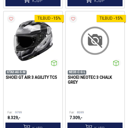
KJØP
KJØP
TILBUD
-
15%
TILBUD
-
15%
GTA3-AG-5-M
NEO3-C-G-L
SHOEI GT AIR 3 AGILITY TC5
SHOEI NEOTEC 3 CHALK
GREY
Før:
9799
Før:
8599
8.329,-
7.309,-