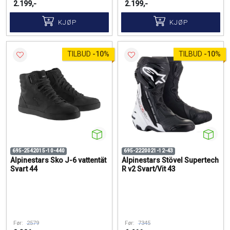
2.199,-
2.199,-
KJØP
KJØP
TILBUD
-
10%
TILBUD
-
10%
695-2542015-10-440
695-2220021-12-43
Alpinestars Sko J-6 vattentät
Alpinestars Stövel Supertech
Svart 44
R v2 Svart/Vit 43
Før:
2579
Før:
7345