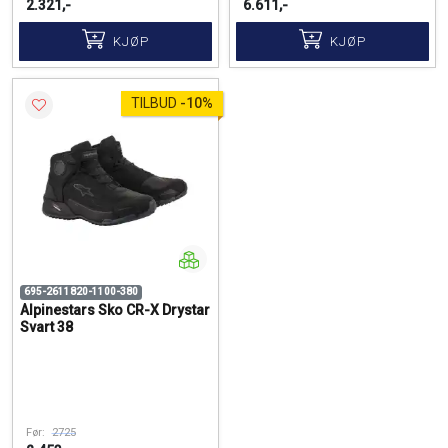
2.321,-
6.611,-
KJØP
KJØP
TILBUD
-
10%
695-2611820-1100-380
Alpinestars Sko CR-X Drystar
Svart 38
Før:
2725