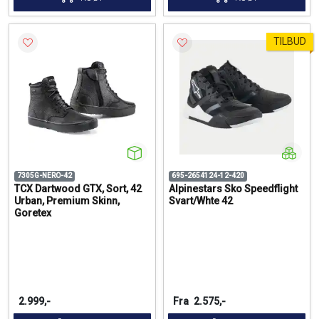
TILBUD
7305G-NERO-42
695-2654124-12-420
TCX Dartwood GTX, Sort, 42
Alpinestars Sko Speedflight
Urban, Premium Skinn,
Svart/Whte 42
Goretex
2.999,-
Fra
2.575,-