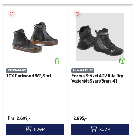
7306W-NERO
658-26111-41
TCX Dartwood WP, Sort
Forma Stövel ADV Kite Dry
Vattentät Svart/Brun, 41
Fra
2.699,-
2.895,-
KJØP
KJØP