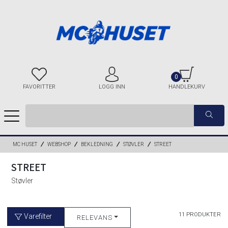
0
FAVORITTER
LOGG INN
HANDLEKURV
MC HUSET
WEBSHOP
BEKLEDNING
STØVLER
STREET
STREET
Støvler
11 PRODUKTER
Varefilter
RELEVANS