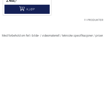
2.453,-
KJØP
11 PRODUKTER
Med forbehold om feil i bilde- / videomateriell / tekniske spesifikasjoner / priser.