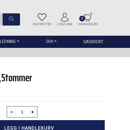
0
FAVORITTER
LOGG INN
HANDLEKURV
LEDNING
GIVI
GAVEKORT
5,5tommer
LEGG I HANDLEKURV