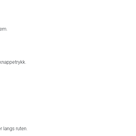
dem.
knappetrykk.
 langs ruten.