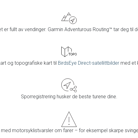
et er fullt av vendinger. Garmin Adventurous Routing™ tar deg til 
kart og topografiske kart til
BirdsEye Direct-satellittbilder
med et 
Sporregistrering husker de beste turene dine.
t med motorsyklistvarsler om farer – for eksempel skarpe svinger