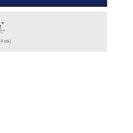
,-
9,-
(4 stk)