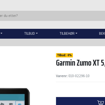
TILBUD
TILBEHØR
BEK
Tilbud:
-
9%
Garmin Zumo XT 
Varenr:
010-02296-10