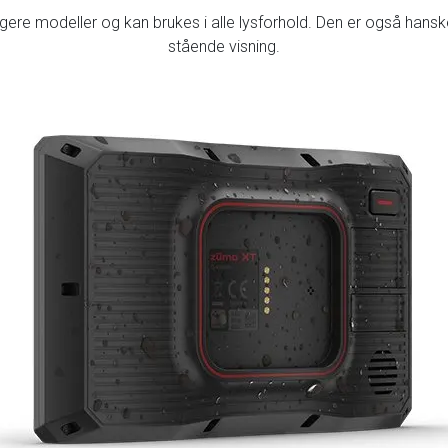
igere modeller og kan brukes i alle lysforhold. Den er også hansk
stående visning.