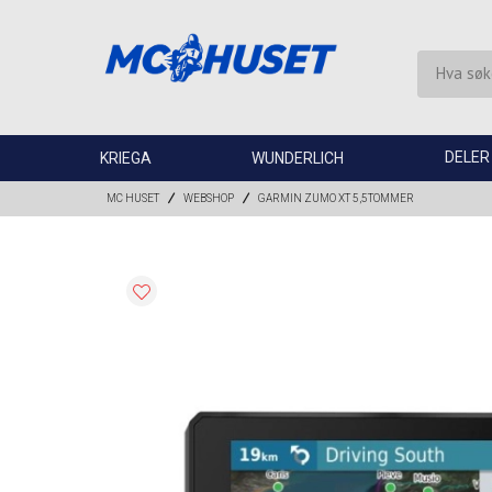
DELER
KRIEGA
WUNDERLICH
MC HUSET
WEBSHOP
GARMIN ZUMO XT 5,5TOMMER