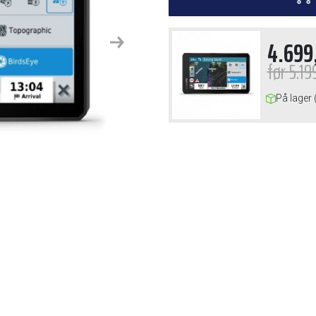
4.699
Next
før
5.19
På lager 